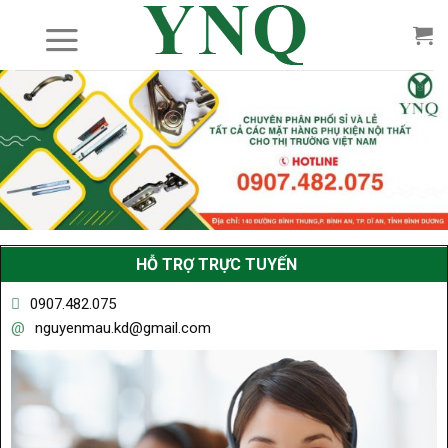
Skip
to
content
HỖ TRỢ TRỰC TUYẾN
0907.482.075
nguyenmau.kd@gmail.com