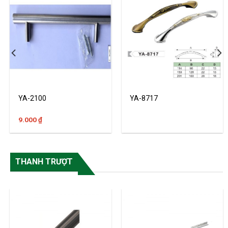
YA-2100
YA-8717
9.000
₫
THANH TRƯỢT