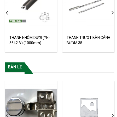
THANH NHÔM DƯỚI (YN-
THANH TRƯỢT BÀN CÁNH
5642-V) (1000mm)
BƯỚM 35
BẢN LỀ