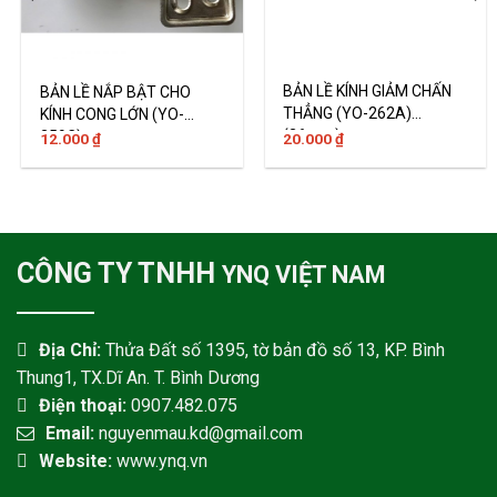
BẢN LỀ KÍNH GIẢM CHẤN
BẢN LỀ NẮP BẬT CHO
THẲNG (YO-262A)
KÍNH CONG LỚN (YO-
(26mm)
259C)
20.000
₫
12.000
₫
CÔNG TY TNHH
YNQ VIỆT NAM
Địa Chỉ:
Thửa Đất số 1395, tờ bản đồ số 13, KP. Bình
Thung1, TX.Dĩ An. T. Bình Dương
Điện thoại:
0907.482.075
Email:
nguyenmau.kd@gmail.com
Website:
www.ynq.vn