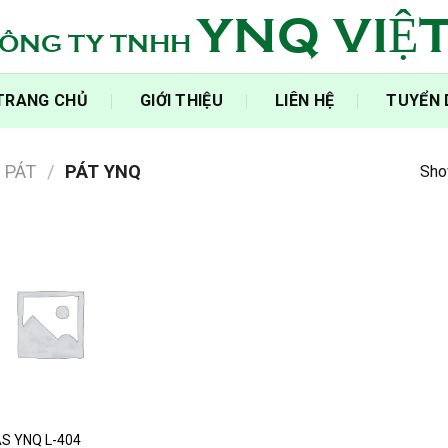
YNQ VIỆ
ÔNG TY TNHH
‍TRANG CHỦ‍
GIỚI THIỆU
LIÊN HỆ
TUYỂN
PÁT
/
PÁT YNQ
Show
S YNQ L-404