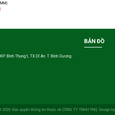
4MM)
₫
M
BẢN ĐỒ
KP. Bình Thung1, TX.Dĩ An. T. Bình Dương
© 2020. Bản quyền thông tin thuộc về CÔNG TY TNHH YNQ. Design by 