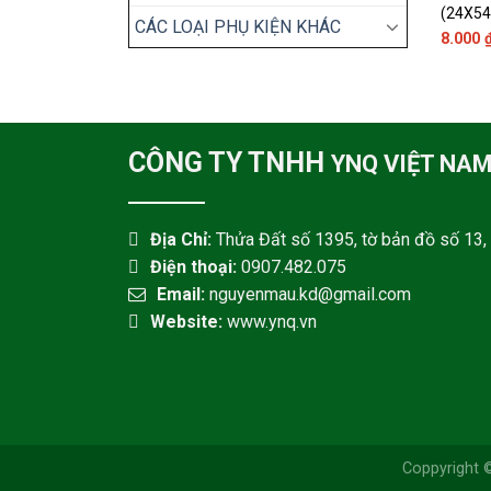
(24X5
CÁC LOẠI PHỤ KIỆN KHÁC
8.000
CÔNG TY TNHH
YNQ VIỆT NA
Địa Chỉ:
Thửa Đất số 1395, tờ bản đồ số 13, 
Điện thoại:
0907.482.075
Email:
nguyenmau.kd@gmail.com
Website:
www.ynq.vn
Coppyright 