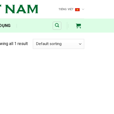
T NAM
TIẾNG VIỆT
 DỤNG
ing all 1 result