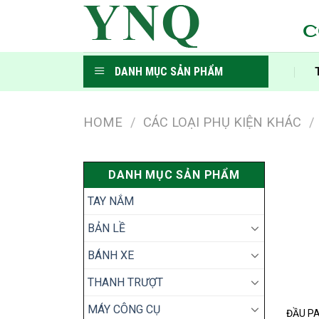
Skip
to
C
content
DANH MỤC SẢN PHẨM
HOME
/
CÁC LOẠI PHỤ KIỆN KHÁC
/
DANH MỤC SẢN PHẨM
TAY NẮM
BẢN LỀ
BÁNH XE
THANH TRƯỢT
MÁY CÔNG CỤ
ĐẦU PA