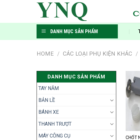
Skip
to
C
content
DANH MỤC SẢN PHẨM
HOME
/
CÁC LOẠI PHỤ KIỆN KHÁC
/
DANH MỤC SẢN PHẨM
TAY NẮM
BẢN LỀ
BÁNH XE
THANH TRƯỢT
MÁY CÔNG CỤ
CHỐT 