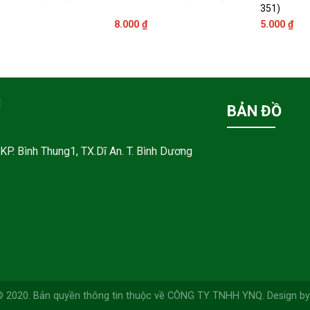
351)
8.000
₫
5.000
₫
M
BẢN ĐỒ
KP. Bình Thung1, TX.Dĩ An. T. Bình Dương
© 2020. Bản quyền thông tin thuộc về CÔNG TY TNHH YNQ. Design by 