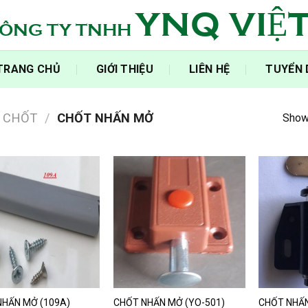
YNQ VIỆ
ÔNG TY TNHH
‍TRANG CHỦ‍
GIỚI THIỆU
LIÊN HỆ
TUYỂN
CHỐT
/
CHỐT NHẤN MỞ
Showi
NHẤN MỞ (109A)
CHỐT NHẤN MỞ (YO-501)
CHỐT NHẤN