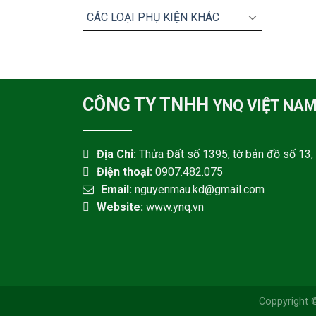
CÁC LOẠI PHỤ KIỆN KHÁC
CÔNG TY TNHH
YNQ VIỆT NA
Địa Chỉ:
Thửa Đất số 1395, tờ bản đồ số 13, 
Điện thoại:
0907.482.075
Email:
nguyenmau.kd@gmail.com
Website:
www.ynq.vn
Coppyright 