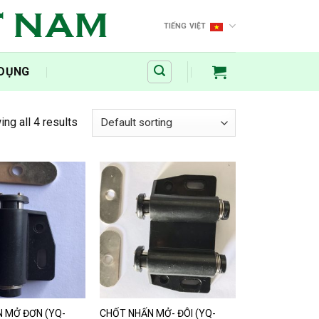
T NAM
TIẾNG VIỆT
 DỤNG
ng all 4 results
 MỞ ĐƠN (YQ-
CHỐT NHẤN MỞ- ĐÔI (YQ-