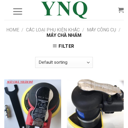
Skip
to
content
HOME
/
CÁC LOẠI PHỤ KIỆN KHÁC
/
MÁY CÔNG CỤ
/
MÁY CHÀ NHÁM
FILTER