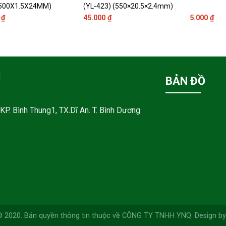
(500X1.5X24MM)
(YL-423) (550×20.5×2.4mm)
0
₫
45.000
₫
5.000
₫
M
BẢN ĐỒ
KP. Bình Thung1, TX.Dĩ An. T. Bình Dương
© 2020. Bản quyền thông tin thuộc về CÔNG TY TNHH YNQ. Design by 