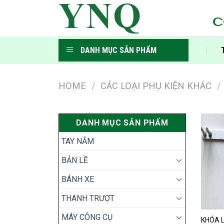
Skip
to
C
content
DANH MỤC SẢN PHẨM
HOME
/
CÁC LOẠI PHỤ KIỆN KHÁC
/
DANH MỤC SẢN PHẨM
TAY NẮM
BẢN LỀ
BÁNH XE
THANH TRƯỢT
MÁY CÔNG CỤ
KHÓA L