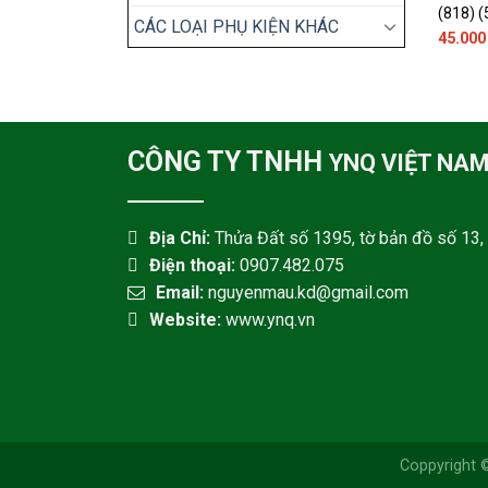
(818) 
CÁC LOẠI PHỤ KIỆN KHÁC
45.00
CÔNG TY TNHH
YNQ VIỆT NA
Địa Chỉ:
Thửa Đất số 1395, tờ bản đồ số 13, 
Điện thoại:
0907.482.075
Email:
nguyenmau.kd@gmail.com
Website:
www.ynq.vn
Coppyright 