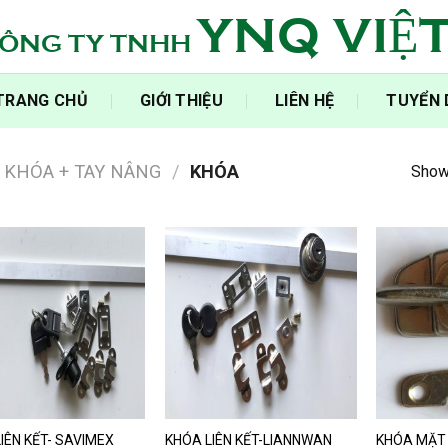
YNQ VIỆ
ÔNG TY TNHH
‍TRANG CHỦ‍
GIỚI THIỆU
LIÊN HỆ
TUYỂN
KHÓA + TAY NÂNG
/
KHÓA
Showi
IÊN KẾT- SAVIMEX
KHÓA LIÊN KẾT-LIANNWAN
KHÓA MẶT 