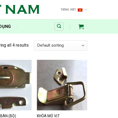
T NAM
TIẾNG VIỆT
 DỤNG
ng all 4 results
BÀN (BỘ)
KHÓA MỎ VỊT