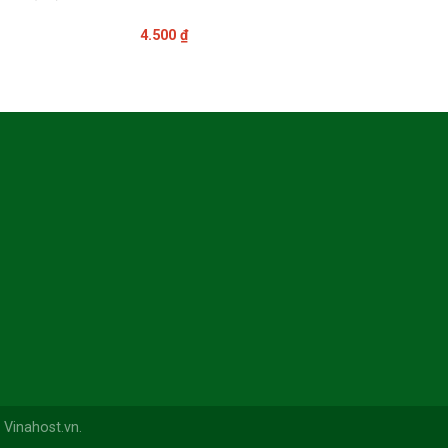
4.500
₫
Vinahost.vn.