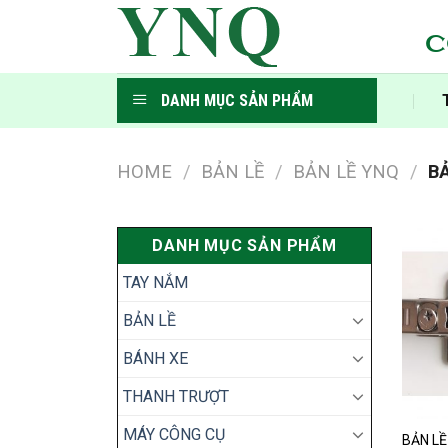
Skip
to
C
content
DANH MỤC SẢN PHẨM
HOME
/
BẢN LỀ
/
BẢN LỀ YNQ
/
BẢ
DANH MỤC SẢN PHẨM
TAY NẮM
BẢN LỀ
BÁNH XE
THANH TRƯỢT
MÁY CÔNG CỤ
BẢN LỀ