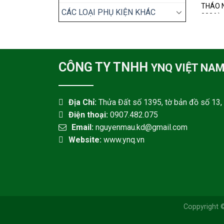
THÁO N
CÁC LOẠI PHỤ KIỆN KHÁC
233A)
CÔNG TY TNHH
YNQ VIỆT NA
Địa Chỉ:
Thửa Đất số 1395, tờ bản đồ số 13, 
Điện thoại:
0907.482.075
Email:
nguyenmau.kd@gmail.com
Website:
www.ynq.vn
Coppyright 