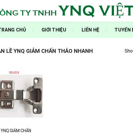
YNQ VIỆ
ÔNG TY TNHH
‍TRANG CHỦ‍
GIỚI THIỆU
LIÊN HỆ
TUYỂN
N LỀ YNQ GIẢM CHẤN THÁO NHANH
Show
 YNQ GIẢM CHẤN