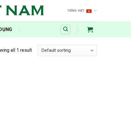
T NAM
TIẾNG VIỆT
 DỤNG
ing all 1 result