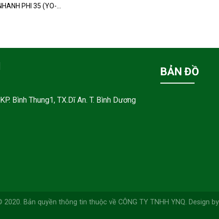
HANH PHI 35 (YO-
M
BẢN ĐỒ
KP. Bình Thung1, TX.Dĩ An. T. Bình Dương
© 2020. Bản quyền thông tin thuộc về CÔNG TY TNHH YNQ. Design by 