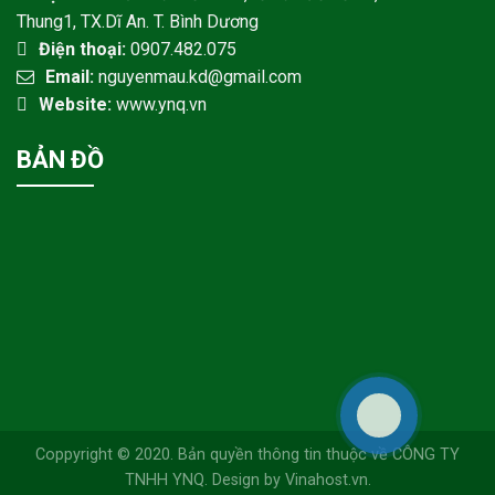
Thung1, TX.Dĩ An. T. Bình Dương
Điện thoại:
0907.482.075
Email:
nguyenmau.kd@gmail.com
Website:
www.ynq.vn
BẢN ĐỒ
Coppyright © 2020. Bản quyền thông tin thuộc về CÔNG TY
TNHH YNQ. Design by Vinahost.vn.