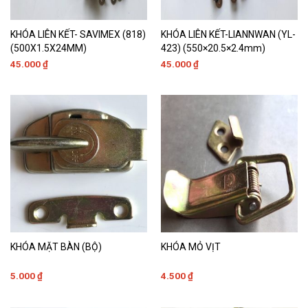
KHÓA LIÊN KẾT- SAVIMEX (818)
KHÓA LIÊN KẾT-LIANNWAN (YL-
(500X1.5X24MM)
423) (550×20.5×2.4mm)
45.000
₫
45.000
₫
KHÓA MẶT BÀN (BỘ)
KHÓA MỎ VỊT
5.000
₫
4.500
₫