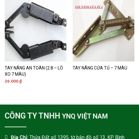
TAY NÂNG AN TOÀN (2.8 – LÒ
TAY NÂNG CỬA TỦ – 7 MÀU
XO 7 MÀU)
26.000
₫
CÔNG TY TNHH
YNQ VIỆT NAM
Địa Chỉ:
Thửa Đất số 1395, tờ bản đồ số 13, KP. Bình