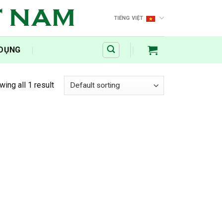
T NAM
TIẾNG VIỆT
 DỤNG
ing all 1 result