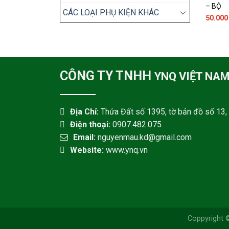
– BỘ
CÁC LOẠI PHỤ KIỆN KHÁC
50.00
CÔNG TY TNHH
YNQ VIỆT NA
Địa Chỉ:
Thửa Đất số 1395, tờ bản đồ số 13, 
Điện thoại:
0907.482.075
Email:
nguyenmau.kd@gmail.com
Website:
www.ynq.vn
Coppyright 