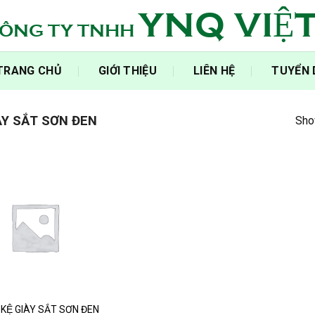
YNQ VIỆ
ÔNG TY TNHH
‍TRANG CHỦ‍
GIỚI THIỆU
LIÊN HỆ
TUYỂN
̀Y SẮT SƠN ĐEN
Show
KỆ GIÀY SẮT SƠN ĐEN