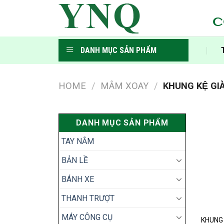
Skip
to
C
content
DANH MỤC SẢN PHẨM
HOME
/
MÂM XOAY
/
KHUNG KỆ GIA
DANH MỤC SẢN PHẨM
TAY NẮM
BẢN LỀ
BÁNH XE
THANH TRƯỢT
MÁY CÔNG CỤ
KHUNG 