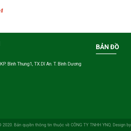
0
₫
M
BẢN ĐỒ
KP. Bình Thung1, TX.Dĩ An. T. Bình Dương
© 2020. Bản quyền thông tin thuộc về CÔNG TY TNHH YNQ. Design by 