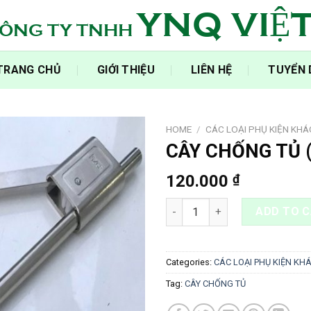
YNQ VIỆ
ÔNG TY TNHH
‍TRANG CHỦ‍
GIỚI THIỆU
LIÊN HỆ
TUYỂN
HOME
/
CÁC LOẠI PHỤ KIỆN KHÁ
CÂY CHỐNG TỦ 
120.000
₫
CÂY CHỐNG TỦ (230MM) quant
ADD TO 
Categories:
CÁC LOẠI PHỤ KIỆN KH
Tag:
CÂY CHỐNG TỦ