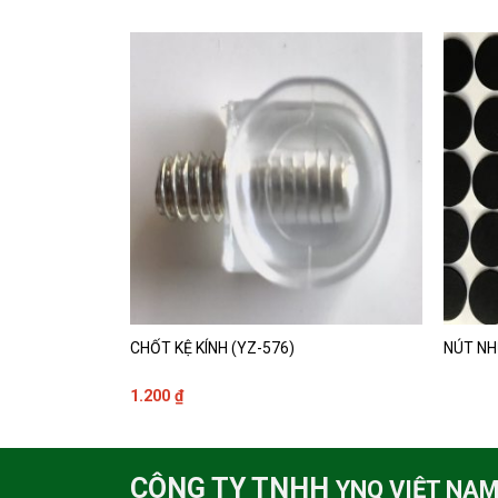
X54MM)
CHỐT KỆ KÍNH (YZ-576)
NÚT NH
1.200
₫
CÔNG TY TNHH
YNQ VIỆT NA