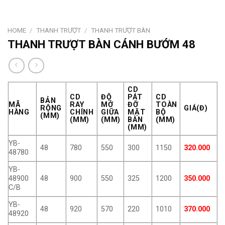
HOME
/
THANH TRƯỢT
/
THANH TRƯỢT BÀN
THANH TRƯỢT BÀN CÁNH BƯỚM 48
CD
CD
ĐỘ
PÁT
CD
BẢN
MÃ
RAY
MỞ
ĐỠ
TOÀN
RỘNG
GIÁ(Đ)
HÀNG
CHÍNH
GIỮA
MẶT
BỘ
(MM)
(MM)
(MM)
BÀN
(MM)
(MM)
YB-
48
780
550
300
1150
320.000
48780
YB-
48900
48
900
550
325
1200
350.000
C/B
YB-
48
920
570
220
1010
370.000
48920