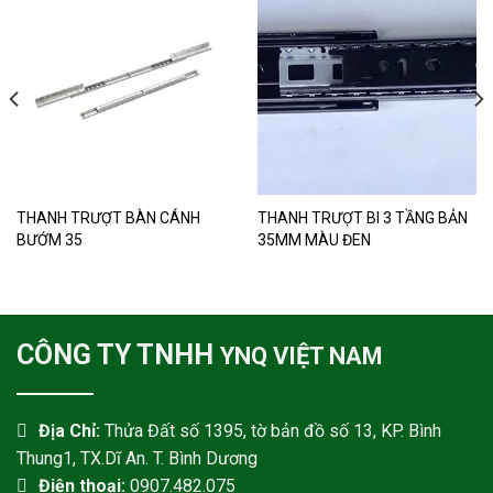
THANH TRƯỢT BÀN CÁNH
THANH TRƯỢT BI 3 TẦNG BẢN
BƯỚM 35
35MM MÀU ĐEN
CÔNG TY TNHH
YNQ VIỆT NAM
Địa Chỉ:
Thửa Đất số 1395, tờ bản đồ số 13, KP. Bình
Thung1, TX.Dĩ An. T. Bình Dương
Điện thoại:
0907.482.075