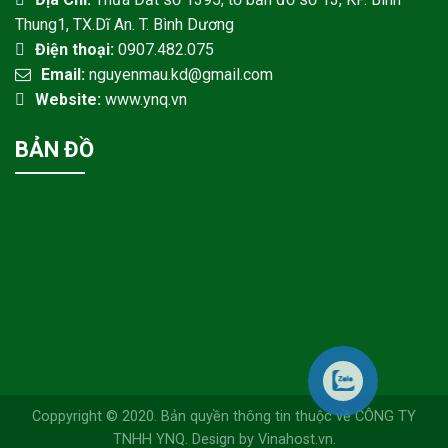
Thung1, TX.Dĩ An. T. Bình Dương
Điện thoại:
0907.482.075
Email:
nguyenmau.kd@gmail.com
Website:
www.ynq.vn
BẢN ĐỒ
Coppyright © 2020. Bản quyền thông tin thuộc về CÔNG TY
TNHH YNQ. Design by Vinahost.vn.