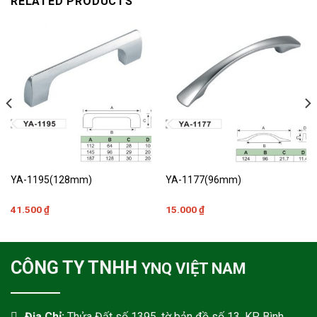
RELATED PRODUCTS
YA-1195(128mm)
YA-1177(96mm)
41.500
₫
15.000
₫
CÔNG TY TNHH
YNQ VIỆT NAM
Địa Chỉ:
Thửa Đất số 1395, tờ bản đồ số 13, KP. Bình