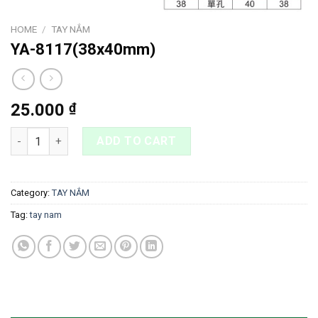
HOME
/
TAY NẮM
YA-8117(38x40mm)
25.000
₫
YA-8117(38x40mm) quantity
ADD TO CART
Category:
TAY NẮM
Tag:
tay nam